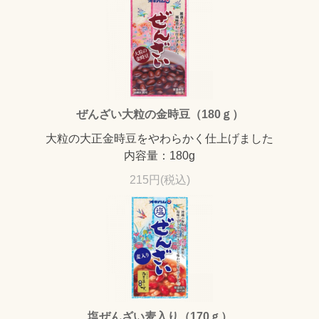
ぜんざい大粒の金時豆（180ｇ）
大粒の大正金時豆をやわらかく仕上げました
内容量：180g
215円(税込)
塩ぜんざい麦入り（170ｇ）