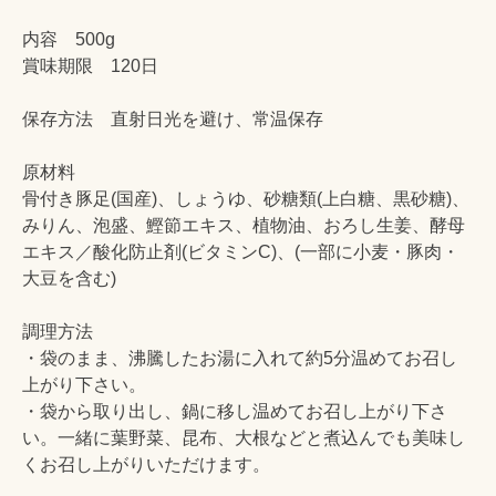
内容 500g
賞味期限 120日
保存方法 直射日光を避け、常温保存
原材料
骨付き豚足(国産)、しょうゆ、砂糖類(上白糖、黒砂糖)、
みりん、泡盛、鰹節エキス、植物油、おろし生姜、酵母
エキス／酸化防止剤(ビタミンC)、(一部に小麦・豚肉・
大豆を含む)
調理方法
・袋のまま、沸騰したお湯に入れて約5分温めてお召し
上がり下さい。
・袋から取り出し、鍋に移し温めてお召し上がり下さ
い。一緒に葉野菜、昆布、大根などと煮込んでも美味し
くお召し上がりいただけます。