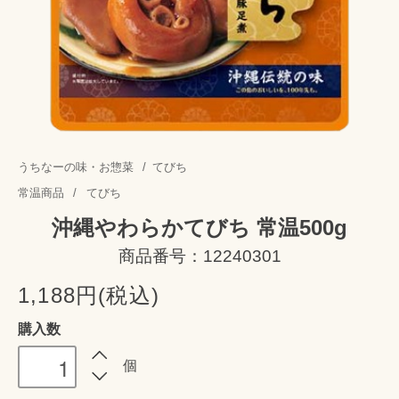
うちなーの味・お惣菜
/
てびち
常温商品
/
てびち
沖縄やわらかてびち 常温500g
商品番号：12240301
1,188円(税込)
購入数
個