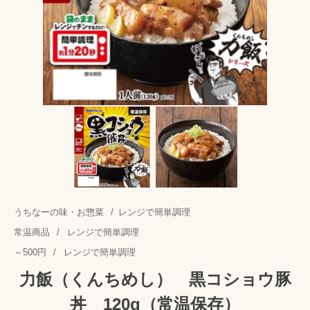
うちなーの味・お惣菜
/
レンジで簡単調理
常温商品
/
レンジで簡単調理
～500円
/
レンジで簡単調理
力飯（くんちめし） 黒コショウ豚
丼 120g（常温保存）