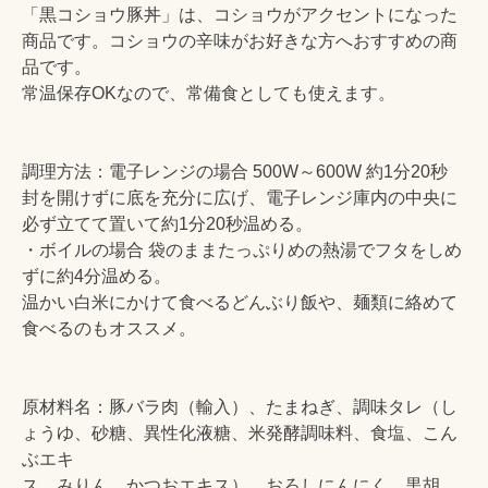
「黒コショウ豚丼」は、コショウがアクセントになった
商品です。コショウの辛味がお好きな方へおすすめの商
品です。
常温保存OKなので、常備食としても使えます。
調理方法：電子レンジの場合 500W～600W 約1分20秒
封を開けずに底を充分に広げ、電子レンジ庫内の中央に
必ず立てて置いて約1分20秒温める。
・ボイルの場合 袋のままたっぷりめの熱湯でフタをしめ
ずに約4分温める。
温かい白米にかけて食べるどんぶり飯や、麺類に絡めて
食べるのもオススメ。
原材料名：豚バラ肉（輸入）、たまねぎ、調味タレ（し
ょうゆ、砂糖、異性化液糖、米発酵調味料、食塩、こん
ぶエキ
ス、みりん、かつおエキス）、おろしにんにく、黒胡