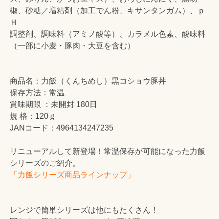
椒、砂糖／増粘剤（加工でん粉、キサンタンガム）、ｐ
Ｈ
調整剤、調味料（アミノ酸等）、カラメル色素、酸味料
（一部に小麦・豚肉・大豆を含む）
商品名：力飯（くんちめし）黒コショウ豚丼
保存方法：常温
賞味期限 ：未開封 180日
規 格：120ｇ
JANコード：4964134247235
リニューアルして新登場！常温保存が可能になった力飯
シリーズのご紹介。
「力飯シリーズ商品ラインナップ」
レンジで簡単シリーズは他にもたくさん！