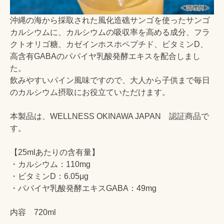
沖縄の海から採取された風化造礁サンゴを使ったサンゴ
カルシウムに、カルシウムの吸収率を高める成分、フラ
クトオリゴ糖、カゼインホスホペプチド、ビタミンD、
高含有GABAのパパイヤ乳酸発酵エキスを配合しまし
た。
飲みやすいパイン風味ですので、大人から子供まで毎日
のカルシウム摂取にお役立ていただけます。
本製品は、WELLNESS OKINAWA JAPAN 認証商品で
す。
【25mlあたりの含有量】
・カルシウム：110mg
・ビタミンD：6.05μg
・パパイヤ乳酸発酵エキスGABA：49mg
内容 720ml