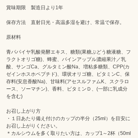
賞味期限 製造日より1年
保存方法 直射日光・高温多湿を避け、常温で保存。
原材料
青パパイヤ乳酸発酵エキス、糖類(果糖ぶどう糖液糖、フ
ラクトオリゴ糖)、蜂蜜、パインアップル濃縮果汁／乳
酸、サンゴCa、グルタミン酸Na、増粘多糖類、CPP(カ
ゼインホスホペプチド)、環状オリゴ糖、ビタミンC、保
存料(安息香酸Na)、甘味料(アセスルファムK、スクラロ
ース、ソーマチン)、香料、ビタミンＤ、(一部に乳成分
を含む)
お召し上がり方
・１日あたり備え付けのカップの半分（25ml）を目安に
お召し上がりください。
＊カルシウムを多く取りたい方は、カップ1～2杯（50ml