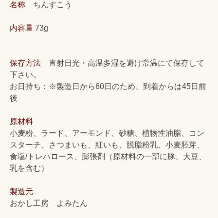
名称
ちんすこう
内容量
73g
保存方法
直射日光・高温多湿を避け常温にて保存して
下さい。
お日持ち：※製造日から60日のため、到着からは45日前
後
原材料
小麦粉、ラード、アーモンド、砂糖、植物性油脂、コン
スターチ、さつまいも、紅いも、脱脂粉乳、小麦胚芽、
食塩/トレハロース、膨張剤（原材料の一部に豚、大豆、
乳を含む）
製造元
おかし工房 よみたん