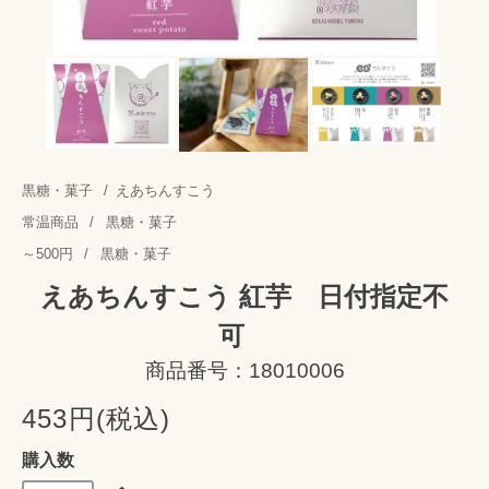
黒糖・菓子
/
えあちんすこう
常温商品
/
黒糖・菓子
～500円
/
黒糖・菓子
えあちんすこう 紅芋 日付指定不
可
商品番号：18010006
453円(税込)
購入数