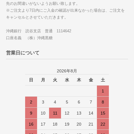
先のお間違いがないようお願い致します。
※ご注文より7日内にご入金の確認が出来なかった場合は、ご注文を
キャンセルとさせていただきます。
沖縄銀行 読谷支店 普通 1114642
口座名義 （株）沖縄黒糖
営業日について
2026年8月
日
月
火
水
木
金
土
1
2
3
4
5
6
7
8
9
10
11
12
13
14
15
16
17
18
19
20
21
22