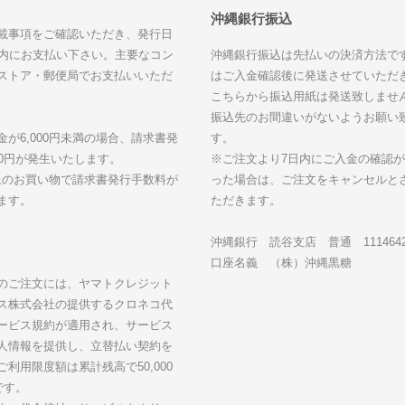
ます。
沖縄銀行振込
載事項をご確認いただき、発行日
以内にお支払い下さい。主要なコン
沖縄銀行振込は先払いの決済方法で
ストア・郵便局でお支払いいただ
はご入金確認後に発送させていただ
こちらから振込用紙は発送致しませ
振込先のお間違いがないようお願い
金が6,000円未満の場合、請求書発
す。
30円が発生いたします。
※ご注文より7日内にご入金の確認
円以上のお買い物で請求書発行手数料が
った場合は、ご注文をキャンセルと
ます。
ただきます。
沖縄銀行 読谷支店 普通 111464
口座名義 （株）沖縄黒糖
のご注文には、ヤマトクレジット
ス株式会社の提供するクロネコ代
ービス規約が適用され、サービス
人情報を提供し、立替払い契約を
利用限度額は累計残高で50,000
です。