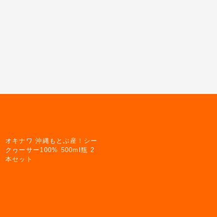
オキナワ 沖縄もとぶ産！シー
クヮーサー100% 500ml瓶 2
本セット