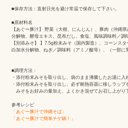
■保存方法：直射日光を避け常温で保存して下さい。
■原材料名
【あぐー豚汁】 野菜（大根、にんじん）、豚肉（沖縄
分解物、酵母エキス、昆布だし、食塩、風味調味料／調
【別添みそ】 】7.5g粉末みそ（国内製造）、コーン
白加水分解物、ねぎ／調味料（アミノ酸等）、（一部に
■調理方法：
・添付粉末みそを取り出し、袋のまま沸騰したお湯に入
・添付粉末みそを取り出し、必ず耐熱容器に移しラップ
みそをお好みの量加え、よくかき混ぜてお召し上がり
参考レシピ
「あぐー豚汁で沖縄そば」
「あぐー豚汁で簡単チゲ鍋！」